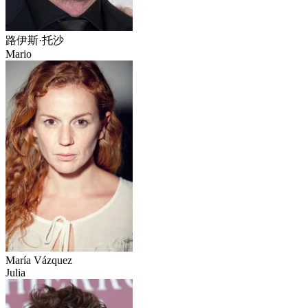
路伊斯·托沙
Mario
María Vázquez
Julia