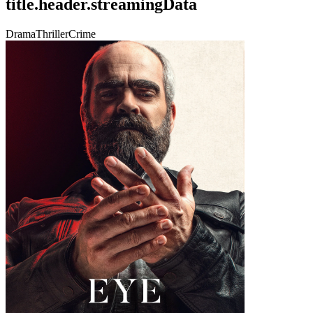
title.header.streamingData
Drama
Thriller
Crime