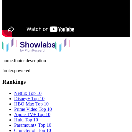
home.footer.description
footer.powered
Rankings
Netflix
Top 10
Disney+
Top 10
HBO Max
Top 10
Prime Video
Top 10
Apple TV+
Top 10
Hulu
Top 10
Paramount+
Top 10
Crunchyroll
Top 10