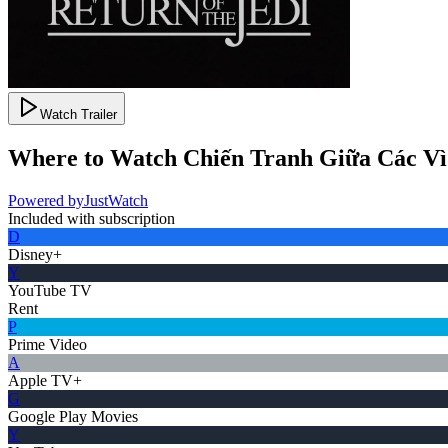
Watch Trailer
Where to Watch
Chiến Tranh Giữa Các Vì 
Powered by
JustWatch
Included with subscription
D
Disney+
Y
YouTube TV
Rent
P
Prime Video
A
Apple TV+
G
Google Play Movies
Y