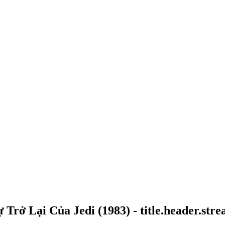
ự Trở Lại Của Jedi
(
1983
) -
title.header.str