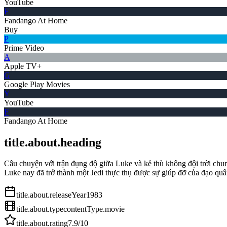
YouTube
F
Fandango At Home
Buy
P
Prime Video
A
Apple TV+
G
Google Play Movies
Y
YouTube
F
Fandango At Home
title.about.heading
Câu chuyện với trận đụng độ giữa Luke và kẻ thù không đội trời chun
Luke nay đã trở thành một Jedi thực thụ được sự giúp đỡ của đạo qu
title.about.releaseYear
1983
title.about.type
contentType.movie
title.about.rating
7.9
/10