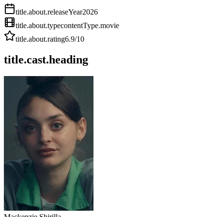
title.about.releaseYear
2026
title.about.type
contentType.movie
title.about.rating
6.9
/10
title.cast.heading
Mackenzie Shirilla