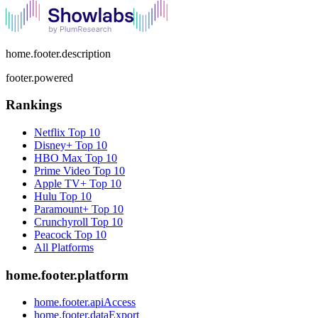
home.footer.description
footer.powered
Rankings
Netflix
Top 10
Disney+
Top 10
HBO Max
Top 10
Prime Video
Top 10
Apple TV+
Top 10
Hulu
Top 10
Paramount+
Top 10
Crunchyroll
Top 10
Peacock
Top 10
All Platforms
home.footer.platform
home.footer.apiAccess
home.footer.dataExport