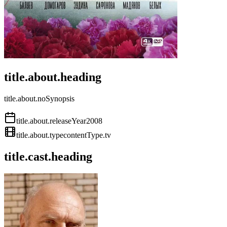
title.about.heading
title.about.noSynopsis
title.about.releaseYear
2008
title.about.type
contentType.tv
title.cast.heading