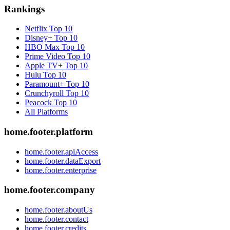
Rankings
Netflix
Top 10
Disney+
Top 10
HBO Max
Top 10
Prime Video
Top 10
Apple TV+
Top 10
Hulu
Top 10
Paramount+
Top 10
Crunchyroll
Top 10
Peacock
Top 10
All Platforms
home.footer.platform
home.footer.apiAccess
home.footer.dataExport
home.footer.enterprise
home.footer.company
home.footer.aboutUs
home.footer.contact
home.footer.credits