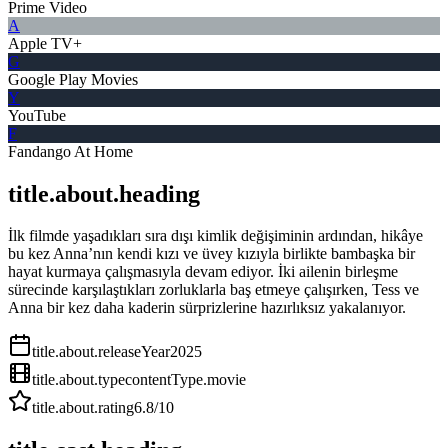
Prime Video
A
Apple TV+
G
Google Play Movies
Y
YouTube
F
Fandango At Home
title.about.heading
İlk filmde yaşadıkları sıra dışı kimlik değişiminin ardından, hikâye
bu kez Anna’nın kendi kızı ve üvey kızıyla birlikte bambaşka bir
hayat kurmaya çalışmasıyla devam ediyor. İki ailenin birleşme
sürecinde karşılaştıkları zorluklarla baş etmeye çalışırken, Tess ve
Anna bir kez daha kaderin sürprizlerine hazırlıksız yakalanıyor.
title.about.releaseYear
2025
title.about.type
contentType.movie
title.about.rating
6.8
/10