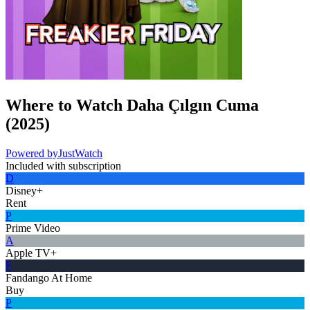
Where to Watch
Daha Çılgın Cuma
(
2025
)
Powered by
JustWatch
Included with subscription
D
Disney+
Rent
P
Prime Video
A
Apple TV+
F
Fandango At Home
Buy
P