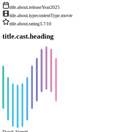
title.about.releaseYear
2025
title.about.type
contentType.movie
title.about.rating
3.7
/10
title.cast.heading
Durek Verrett