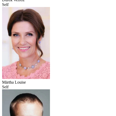
Self
Märtha Louise
Self