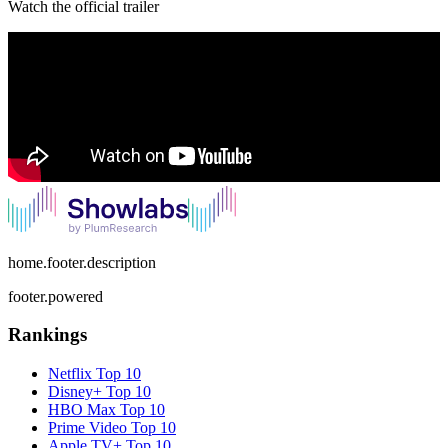
Watch the official trailer
home.footer.description
footer.powered
Rankings
Netflix
Top 10
Disney+
Top 10
HBO Max
Top 10
Prime Video
Top 10
Apple TV+
Top 10