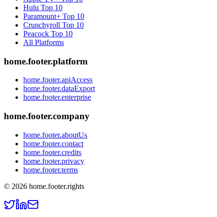
Hulu
Top 10
Paramount+
Top 10
Crunchyroll
Top 10
Peacock
Top 10
All Platforms
home.footer.platform
home.footer.apiAccess
home.footer.dataExport
home.footer.enterprise
home.footer.company
home.footer.aboutUs
home.footer.contact
home.footer.credits
home.footer.privacy
home.footer.terms
©
2026
home.footer.rights