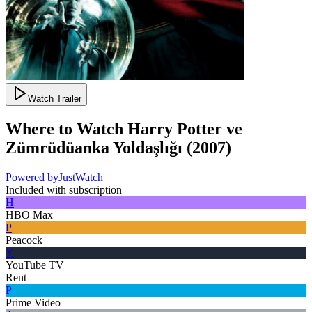
Watch Trailer
Where to Watch
Harry Potter ve
Zümrüdüanka Yoldaşlığı
(
2007
)
Powered by
JustWatch
Included with subscription
H
HBO Max
P
Peacock
Y
YouTube TV
Rent
P
Prime Video