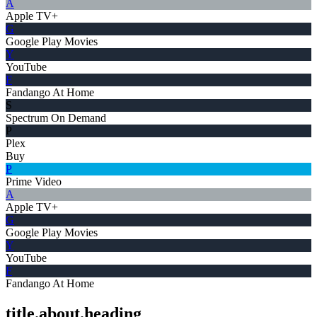
A
Apple TV+
G
Google Play Movies
Y
YouTube
F
Fandango At Home
S
Spectrum On Demand
P
Plex
Buy
P
Prime Video
A
Apple TV+
G
Google Play Movies
Y
YouTube
F
Fandango At Home
title.about.heading