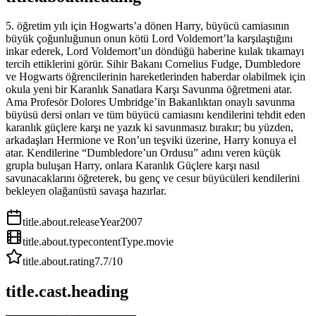
5. öğretim yılı için Hogwarts’a dönen Harry, büyücü camiasının
büyük çoğunluğunun onun kötü Lord Voldemort’la karşılaştığını
inkar ederek, Lord Voldemort’un döndüğü haberine kulak tıkamayı
tercih ettiklerini görür. Sihir Bakanı Cornelius Fudge, Dumbledore
ve Hogwarts öğrencilerinin hareketlerinden haberdar olabilmek için
okula yeni bir Karanlık Sanatlara Karşı Savunma öğretmeni atar.
Ama Profesör Dolores Umbridge’in Bakanlıktan onaylı savunma
büyüsü dersi onları ve tüm büyücü camiasını kendilerini tehdit eden
karanlık güçlere karşı ne yazık ki savunmasız bırakır; bu yüzden,
arkadaşları Hermione ve Ron’un teşviki üzerine, Harry konuya el
atar. Kendilerine “Dumbledore’un Ordusu” adını veren küçük
grupla buluşan Harry, onlara Karanlık Güçlere karşı nasıl
savunacaklarını öğreterek, bu genç ve cesur büyücüleri kendilerini
bekleyen olağanüstü savaşa hazırlar.
title.about.releaseYear
2007
title.about.type
contentType.movie
title.about.rating
7.7
/10
title.cast.heading