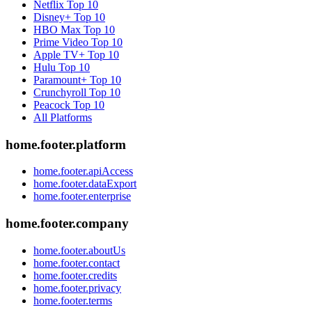
Netflix
Top 10
Disney+
Top 10
HBO Max
Top 10
Prime Video
Top 10
Apple TV+
Top 10
Hulu
Top 10
Paramount+
Top 10
Crunchyroll
Top 10
Peacock
Top 10
All Platforms
home.footer.platform
home.footer.apiAccess
home.footer.dataExport
home.footer.enterprise
home.footer.company
home.footer.aboutUs
home.footer.contact
home.footer.credits
home.footer.privacy
home.footer.terms