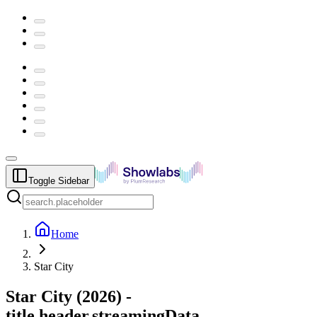
Toggle Sidebar
Home
Star City
Star City
(
2026
) -
title.header.streamingData