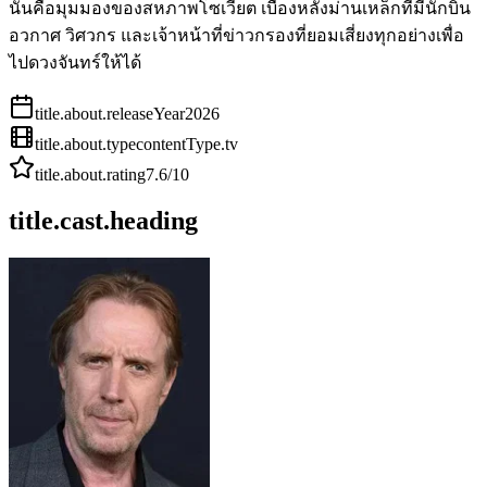
นั่นคือมุมมองของสหภาพโซเวียต เบื้องหลังม่านเหล็กที่มีนักบิน
อวกาศ วิศวกร และเจ้าหน้าที่ข่าวกรองที่ยอมเสี่ยงทุกอย่างเพื่อ
ไปดวงจันทร์ให้ได้
title.about.releaseYear
2026
title.about.type
contentType.tv
title.about.rating
7.6
/10
title.cast.heading