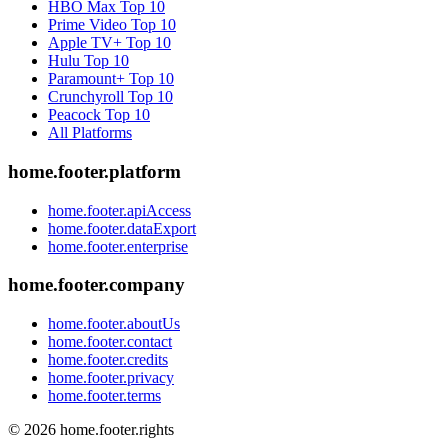
HBO Max
Top 10
Prime Video
Top 10
Apple TV+
Top 10
Hulu
Top 10
Paramount+
Top 10
Crunchyroll
Top 10
Peacock
Top 10
All Platforms
home.footer.platform
home.footer.apiAccess
home.footer.dataExport
home.footer.enterprise
home.footer.company
home.footer.aboutUs
home.footer.contact
home.footer.credits
home.footer.privacy
home.footer.terms
©
2026
home.footer.rights