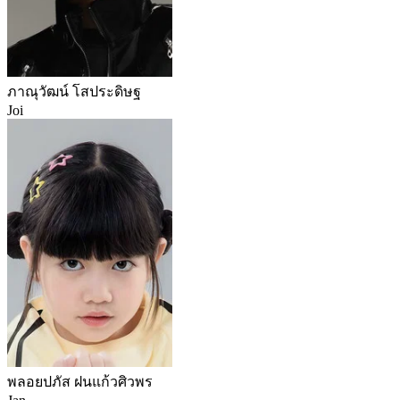
ภาณุวัฒน์ โสประดิษฐ
Joi
พลอยปภัส ฝนแก้วศิวพร