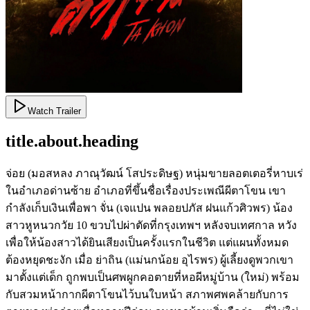
Watch Trailer
title.about.heading
จ่อย (มอสหลง ภาณุวัฒน์ โสประดิษฐ) หนุ่มขายลอตเตอรี่หาบเร่
ในอำเภอด่านซ้าย อำเภอที่ขึ้นชื่อเรื่องประเพณีผีตาโขน เขา
กำลังเก็บเงินเพื่อพา จั่น (เจแปน พลอยปภัส ฝนแก้วศิวพร) น้อง
สาวหูหนวกวัย 10 ขวบไปผ่าตัดที่กรุงเทพฯ หลังจบเทศกาล หวัง
เพื่อให้น้องสาวได้ยินเสียงเป็นครั้งแรกในชีวิต แต่แผนทั้งหมด
ต้องหยุดชะงัก เมื่อ ย่าถิน (แม่นกน้อย อุไรพร) ผู้เลี้ยงดูพวกเขา
มาตั้งแต่เด็ก ถูกพบเป็นศพผูกคอตายที่หอผีหมู่บ้าน (ใหม่) พร้อม
กับสวมหน้ากากผีตาโขนไว้บนใบหน้า สภาพศพคล้ายกับการ