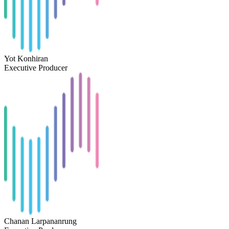
Yot Konhiran
Executive Producer
Chanan Larpananrung