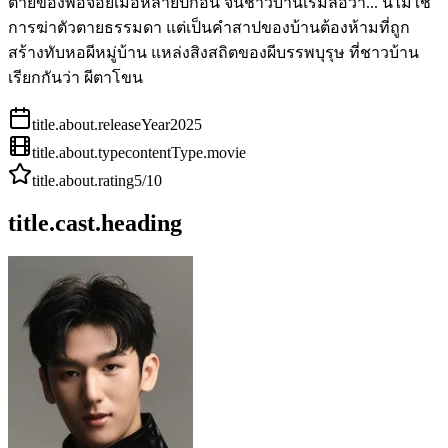
ตายของพ่อจ่อยเมื่อหลายปีก่อน จนชาวบ้านเริ่มลือว่า... นี่ไม่ใช่
การฆ่าตัวตายธรรมดา แต่เป็นคำสาปของบ้านต้องห้ามที่ถูก
สร้างทับหอผีหมู่บ้าน แหล่งสิงสถิตของผีบรรพบุรุษ ที่ชาวบ้าน
เรียกกันว่า ผีตาโขน
title.about.releaseYear
2025
title.about.type
contentType.movie
title.about.rating
5
/10
title.cast.heading