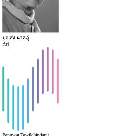
บุญส่ง นาคภู่
Arj
Panuwat Tawilchindarat