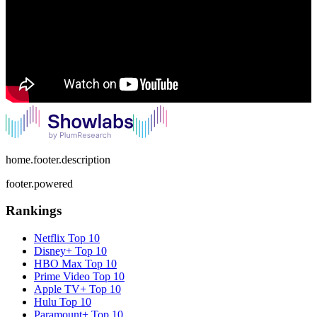
home.footer.description
footer.powered
Rankings
Netflix
Top 10
Disney+
Top 10
HBO Max
Top 10
Prime Video
Top 10
Apple TV+
Top 10
Hulu
Top 10
Paramount+
Top 10