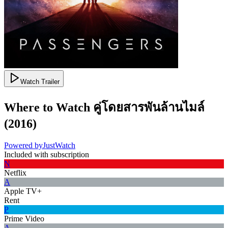
Watch Trailer
Where to Watch
คู่โดยสารพันล้านไมล์
(
2016
)
Powered by
JustWatch
Included with subscription
N
Netflix
A
Apple TV+
Rent
P
Prime Video
A