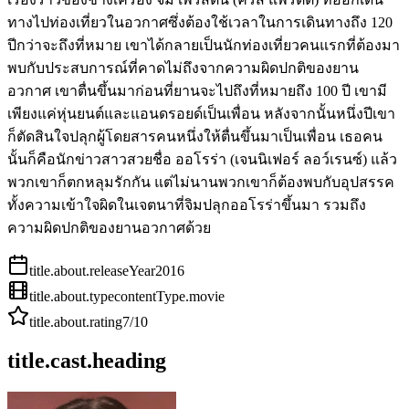
ทางไปท่องเที่ยวในอวกาศซึ่งต้องใช้เวลาในการเดินทางถึง 120
ปีกว่าจะถึงที่หมาย เขาได้กลายเป็นนักท่องเที่ยวคนแรกที่ต้องมา
พบกับประสบการณ์ที่คาดไม่ถึงจากความผิดปกติของยาน
อวกาศ เขาตื่นขึ้นมาก่อนที่ยานจะไปถึงที่หมายถึง 100 ปี เขามี
เพียงแค่หุ่นยนต์และแอนดรอยด์เป็นเพื่อน หลังจากนั้นหนึ่งปีเขา
ก็ตัดสินใจปลุกผู้โดยสารคนหนึ่งให้ตื่นขึ้นมาเป็นเพื่อน เธอคน
นั้นก็คือนักข่าวสาวสวยชื่อ ออโรร่า (เจนนิเฟอร์ ลอว์เรนซ์) แล้ว
พวกเขาก็ตกหลุมรักกัน แต่ไม่นานพวกเขาก็ต้องพบกับอุปสรรค
ทั้งความเข้าใจผิดในเจตนาที่จิมปลุกออโรร่าขึ้นมา รวมถึง
ความผิดปกติของยานอวกาศด้วย
title.about.releaseYear
2016
title.about.type
contentType.movie
title.about.rating
7
/10
title.cast.heading