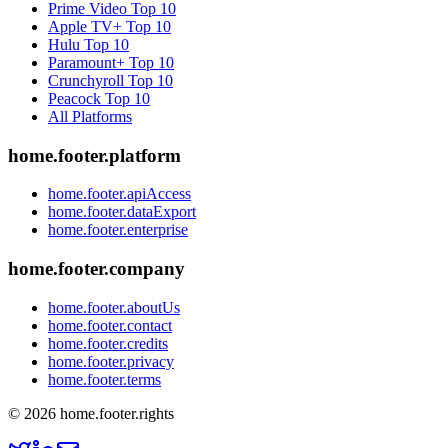
Prime Video
Top 10
Apple TV+
Top 10
Hulu
Top 10
Paramount+
Top 10
Crunchyroll
Top 10
Peacock
Top 10
All Platforms
home.footer.platform
home.footer.apiAccess
home.footer.dataExport
home.footer.enterprise
home.footer.company
home.footer.aboutUs
home.footer.contact
home.footer.credits
home.footer.privacy
home.footer.terms
©
2026
home.footer.rights