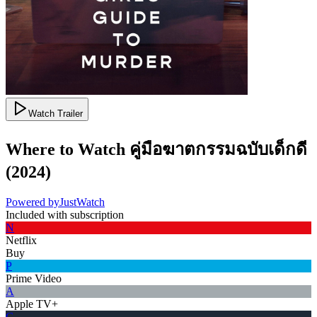
Watch Trailer
Where to Watch
คู่มือฆาตกรรมฉบับเด็กดี
(
2024
)
Powered by
JustWatch
Included with subscription
N
Netflix
Buy
P
Prime Video
A
Apple TV+
G