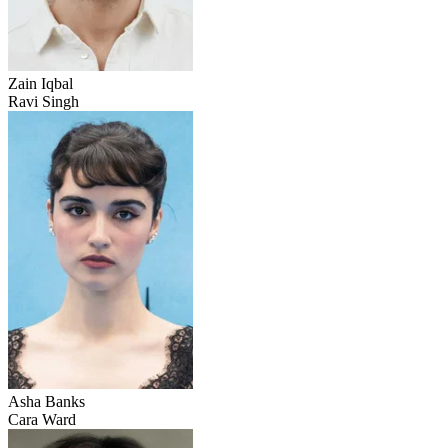
Zain Iqbal
Ravi Singh
Asha Banks
Cara Ward