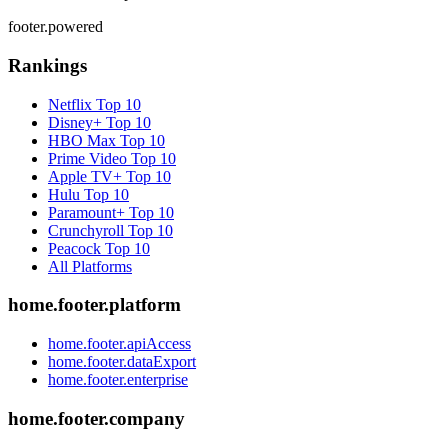
footer.powered
Rankings
Netflix
Top 10
Disney+
Top 10
HBO Max
Top 10
Prime Video
Top 10
Apple TV+
Top 10
Hulu
Top 10
Paramount+
Top 10
Crunchyroll
Top 10
Peacock
Top 10
All Platforms
home.footer.platform
home.footer.apiAccess
home.footer.dataExport
home.footer.enterprise
home.footer.company