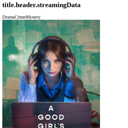
title.header.streamingData
Drama
Crime
Mystery