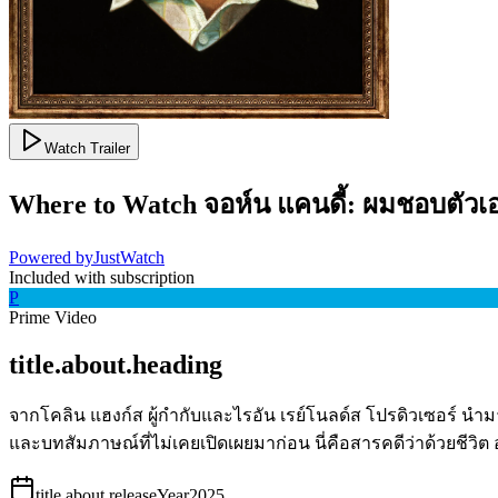
Watch Trailer
Where to Watch
จอห์น แคนดี้: ผมชอบตัวเ
Powered by
JustWatch
Included with subscription
P
Prime Video
title.about.heading
จากโคลิน แฮงก์ส ผู้กำกับและไรอัน เรย์โนลด์ส โปรดิวเซอร์ นำมาส
และบทสัมภาษณ์ที่ไม่เคยเปิดเผยมาก่อน นี่คือสารคดีว่าด้วยชีวิ
title.about.releaseYear
2025