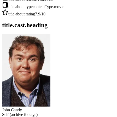
title.about.type
contentType.movie
title.about.rating
7.9
/10
title.cast.heading
John Candy
Self (archive footage)