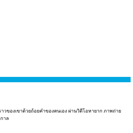
เรื่องราวของเขาด้วยถ้อยคำของตนเอง ผ่านวิดีโอหายาก ภาพถ่าย
อดกาล