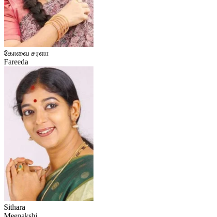
கோவை சரளா
Fareeda
Sithara
Meenakshi