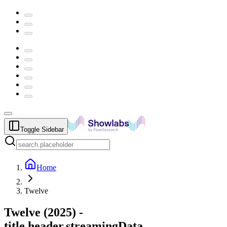
Toggle Sidebar
Home
Twelve
Twelve
(
2025
) -
title.header.streamingData