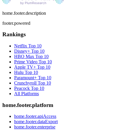
home.footer.description
footer.powered
Rankings
Netflix
Top 10
Disney+
Top 10
HBO Max
Top 10
Prime Video
Top 10
Apple TV+
Top 10
Hulu
Top 10
Paramount+
Top 10
Crunchyroll
Top 10
Peacock
Top 10
All Platforms
home.footer.platform
home.footer.apiAccess
home.footer.dataExport
home.footer.enterprise