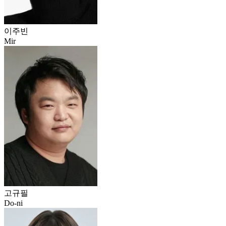
이주빈
Mir
고규필
Do-ni