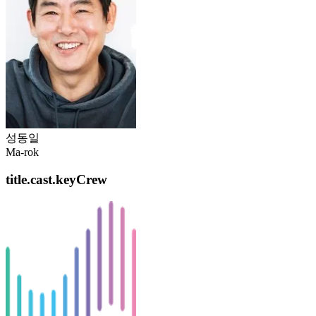
성동일
Ma-rok
title.cast.keyCrew