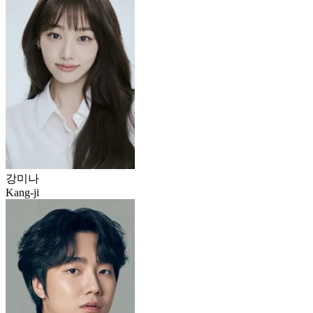
강미나
Kang-ji