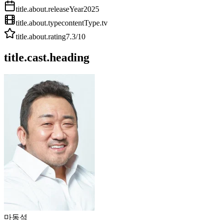
title.about.releaseYear
2025
title.about.type
contentType.tv
title.about.rating
7.3
/10
title.cast.heading
마동석