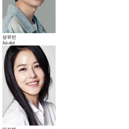
성유빈
Jui-dol