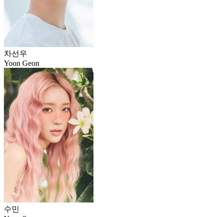
차선우
Yoon Geon
수민