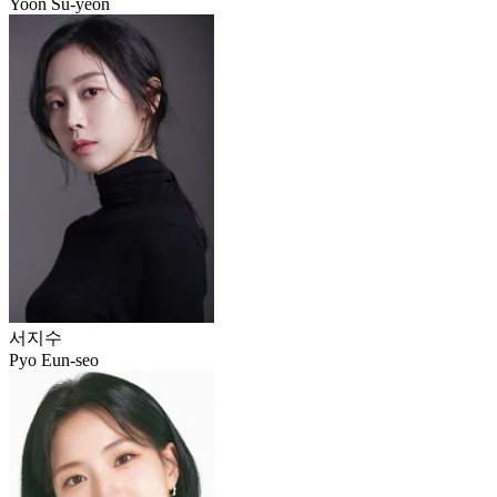
Yoon Su-yeon
서지수
Pyo Eun-seo