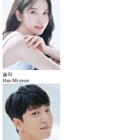
솔라
Han Mi-yeon