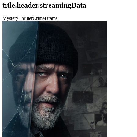
title.header.streamingData
Mystery
Thriller
Crime
Drama