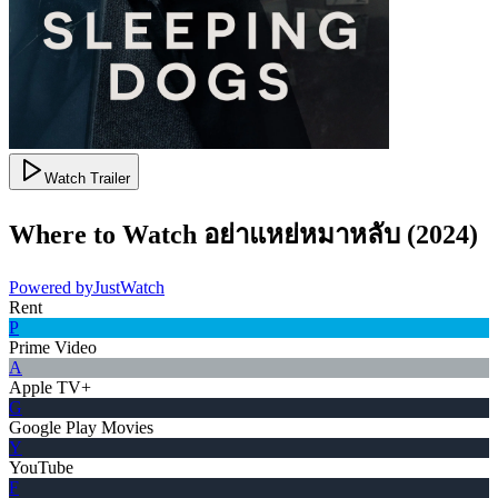
Watch Trailer
Where to Watch
อย่าแหย่หมาหลับ
(
2024
)
Powered by
JustWatch
Rent
P
Prime Video
A
Apple TV+
G
Google Play Movies
Y
YouTube
F