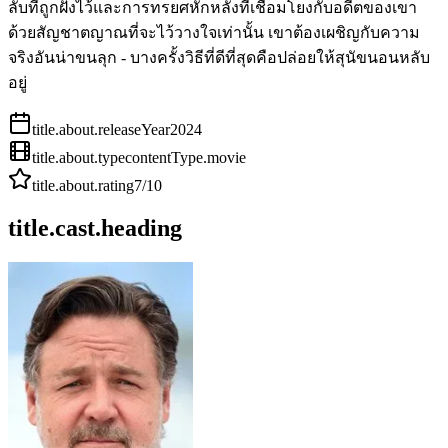
ลับที่ถูกฝังไว้และการทรยศหักหลังที่เชื่อมโยงกับอดีตของเขา
ด้วยสัญชาตญาณที่จะไว้วางใจเท่านั้น เขาต้องเผชิญกับความ
จริงอันน่าขนลุก - บางครั้งวิธีที่ดีที่สุดคือปล่อยให้สุนัขนอนหลับ
อยู่
title.about.releaseYear
2024
title.about.type
contentType.movie
title.about.rating
7
/10
title.cast.heading