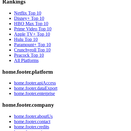
Rankings
Netflix
Top 10
Disney+
Top 10
HBO Max
Top 10
Prime Video
Top 10
Apple TV+
Top 10
Hulu
Top 10
Paramount+
Top 10
Crunchyroll
Top 10
Peacock
Top 10
All Platforms
home.footer.platform
home.footer.apiAccess
home.footer.dataExport
home.footer.enterprise
home.footer.company
home.footer.aboutUs
home.footer.contact
home.footer.credits