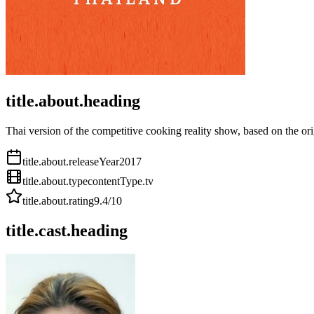
title.about.heading
Thai version of the competitive cooking reality show, based on the or
title.about.releaseYear
2017
title.about.type
contentType.tv
title.about.rating
9.4
/10
title.cast.heading