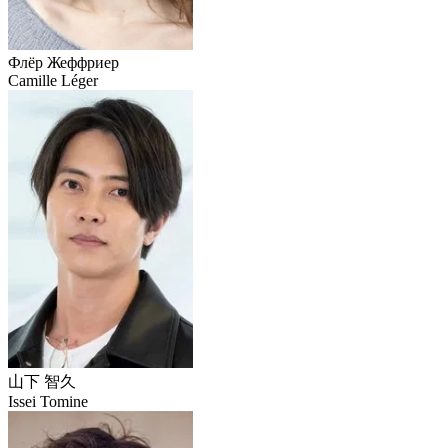
Флёр Жеффриер
Camille Léger
山下 智久
Issei Tomine