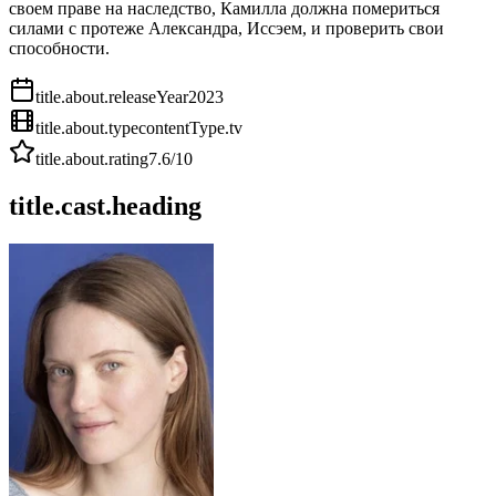
своем праве на наследство, Камилла должна помериться
силами с протеже Александра, Иссэем, и проверить свои
способности.
title.about.releaseYear
2023
title.about.type
contentType.tv
title.about.rating
7.6
/10
title.cast.heading