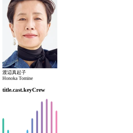
渡辺真起子
Honoka Tomine
title.cast.keyCrew