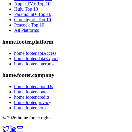
Apple TV+
Top 10
Hulu
Top 10
Paramount+
Top 10
Crunchyroll
Top 10
Peacock
Top 10
All Platforms
home.footer.platform
home.footer.apiAccess
home.footer.dataExport
home.footer.enterprise
home.footer.company
home.footer.aboutUs
home.footer.contact
home.footer.credits
home.footer.privacy
home.footer.terms
©
2026
home.footer.rights