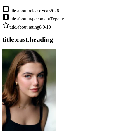
title.about.releaseYear
2026
title.about.type
contentType.tv
title.about.rating
8.9
/10
title.cast.heading