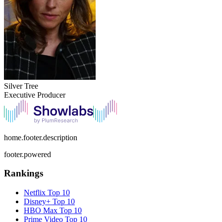
Silver Tree
Executive Producer
home.footer.description
footer.powered
Rankings
Netflix
Top 10
Disney+
Top 10
HBO Max
Top 10
Prime Video
Top 10