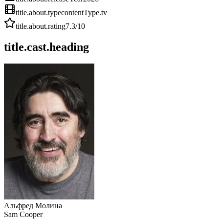
title.about.type
contentType.tv
title.about.rating
7.3
/10
title.cast.heading
Альфред Молина
Sam Cooper