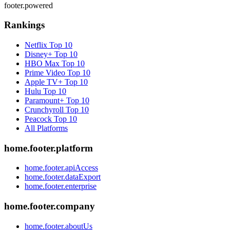
footer.powered
Rankings
Netflix
Top 10
Disney+
Top 10
HBO Max
Top 10
Prime Video
Top 10
Apple TV+
Top 10
Hulu
Top 10
Paramount+
Top 10
Crunchyroll
Top 10
Peacock
Top 10
All Platforms
home.footer.platform
home.footer.apiAccess
home.footer.dataExport
home.footer.enterprise
home.footer.company
home.footer.aboutUs