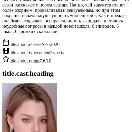
сезон расскажет о новом аватаре Нанно, чей характер станет
более озорным, проказливым и сексуальным, но при этом
сохранит изначальную сущность «новенькой». Как и прежде,
она будет вскрывать несправедливость, скандалы и ставить
неудобные вопросы в каждой новой школе. 6 эпизодов, 6
школ, 6 громких скандалов.
title.about.releaseYear
2026
title.about.type
contentType.tv
title.about.rating
7.6
/10
title.cast.heading