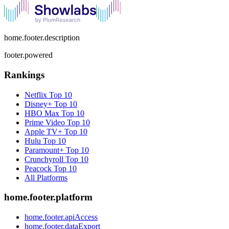
home.footer.description
footer.powered
Rankings
Netflix
Top 10
Disney+
Top 10
HBO Max
Top 10
Prime Video
Top 10
Apple TV+
Top 10
Hulu
Top 10
Paramount+
Top 10
Crunchyroll
Top 10
Peacock
Top 10
All Platforms
home.footer.platform
home.footer.apiAccess
home.footer.dataExport