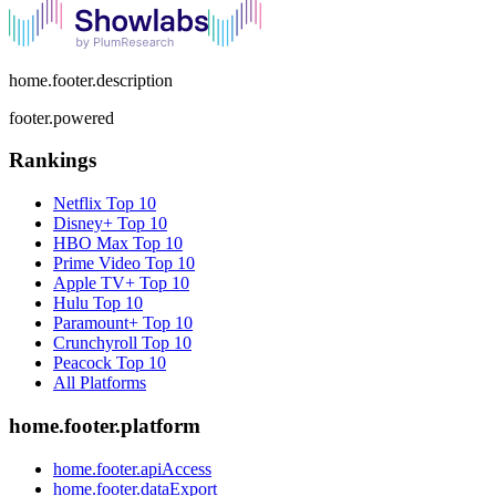
home.footer.description
footer.powered
Rankings
Netflix
Top 10
Disney+
Top 10
HBO Max
Top 10
Prime Video
Top 10
Apple TV+
Top 10
Hulu
Top 10
Paramount+
Top 10
Crunchyroll
Top 10
Peacock
Top 10
All Platforms
home.footer.platform
home.footer.apiAccess
home.footer.dataExport