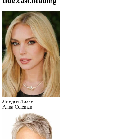
title.cast.heading
Линдси Лохан
Anna Coleman