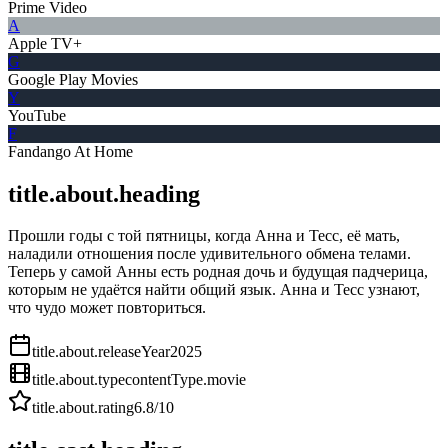
Prime Video
A
Apple TV+
G
Google Play Movies
Y
YouTube
F
Fandango At Home
title.about.heading
Прошли годы с той пятницы, когда Анна и Тесс, её мать,
наладили отношения после удивительного обмена телами.
Теперь у самой Анны есть родная дочь и будущая падчерица,
которым не удаётся найти общий язык. Анна и Тесс узнают,
что чудо может повториться.
title.about.releaseYear
2025
title.about.type
contentType.movie
title.about.rating
6.8
/10