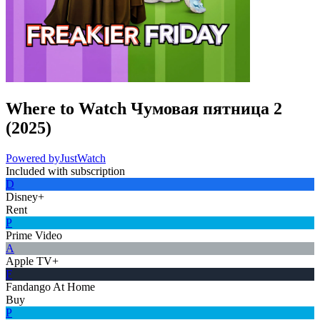
Where to Watch
Чумовая пятница 2
(
2025
)
Powered by
JustWatch
Included with subscription
D
Disney+
Rent
P
Prime Video
A
Apple TV+
F
Fandango At Home
Buy
P