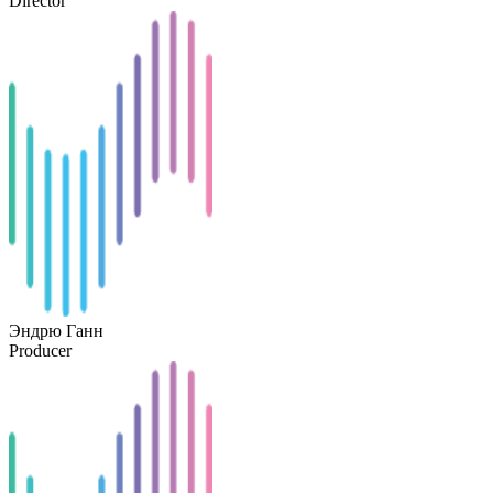
Director
Эндрю Ганн
Producer