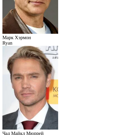
Марк Хэрмон
Ryan
Чад Майкл Мюррей