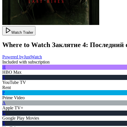
Watch Trailer
Where to Watch
Заклятие 4: Последний 
Powered by
JustWatch
Included with subscription
H
HBO Max
Y
YouTube TV
Rent
P
Prime Video
A
Apple TV+
G
Google Play Movies
Y