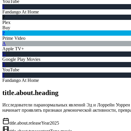
YouTube
F
Fandango At Home
P
Plex
Buy
P
Prime Video
A
Apple TV+
G
Google Play Movies
Y
YouTube
F
Fandango At Home
title.about.heading
Исследователи паранормальных явлений Эд и Лоррейн Уоррен б
начинает проявлять признаки демонической активности, превр
title.about.releaseYear
2025