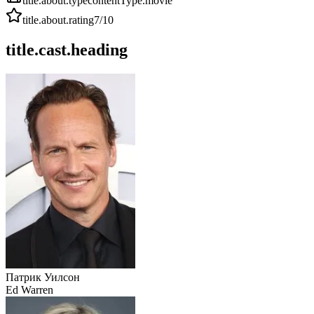
title.about.type
contentType.movie
title.about.rating
7
/10
title.cast.heading
Патрик Уилсон
Ed Warren