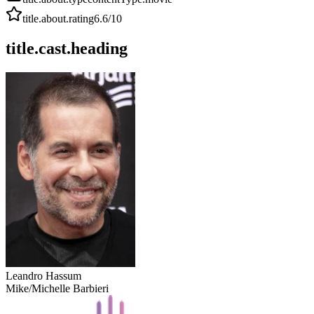
title.about.rating
6.6
/10
title.cast.heading
Leandro Hassum
Mike/Michelle Barbieri