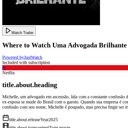
Watch Trailer
Where to Watch
Uma Advogada Brilhante
Powered by
JustWatch
Included with subscription
N
Netflix
title.about.heading
Michelle, um advogado em ascensão, lida com a constante confusão de 
ex-esposa se mude do Brasil com o garoto. Quando sua empresa é comp
confusão com seu nome, Michelle é poupado, mas precisa fingir ser mu
title.about.releaseYear
2025
title.about.type
contentType.movie