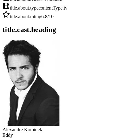
title.about.type
contentType.tv
title.about.rating
6.8
/10
title.cast.heading
Alexandre Kominek
Eddy