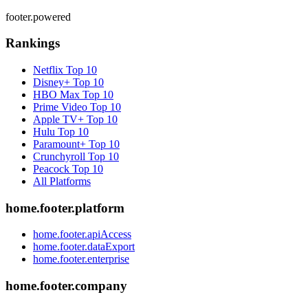
footer.powered
Rankings
Netflix
Top 10
Disney+
Top 10
HBO Max
Top 10
Prime Video
Top 10
Apple TV+
Top 10
Hulu
Top 10
Paramount+
Top 10
Crunchyroll
Top 10
Peacock
Top 10
All Platforms
home.footer.platform
home.footer.apiAccess
home.footer.dataExport
home.footer.enterprise
home.footer.company