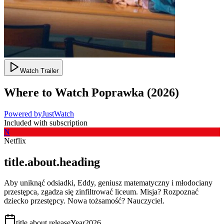
Watch Trailer
Where to Watch
Poprawka
(
2026
)
Powered by
JustWatch
Included with subscription
N
Netflix
title.about.heading
Aby uniknąć odsiadki, Eddy, geniusz matematyczny i młodociany
przestępca, zgadza się zinfiltrować liceum. Misja? Rozpoznać
dziecko przestępcy. Nowa tożsamość? Nauczyciel.
title.about.releaseYear
2026