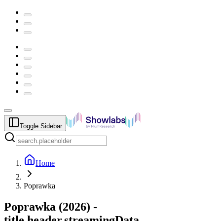
Toggle Sidebar
Home
Poprawka
Poprawka
(
2026
) -
title.header.streamingData