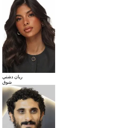
ريان دشتي
شوق