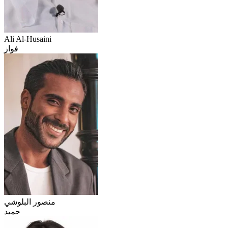
Ali Al-Husaini
فواز
منصور البلوشي
حميد