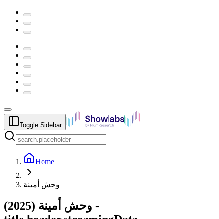
Toggle Sidebar
Home
وحش أمينة
2025
(
وحش أمينة
) -
title.header.streamingData