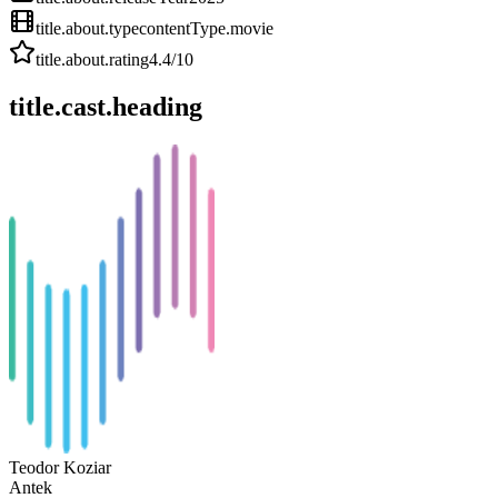
title.about.type
contentType.movie
title.about.rating
4.4
/10
title.cast.heading
Teodor Koziar
Antek