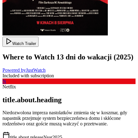
Watch Trailer
Where to Watch
13 dni do wakacji
(
2025
)
Powered by
JustWatch
Included with subscription
N
Netflix
title.about.heading
Niedozwolona impreza nastolatków zmienia się w koszmar, gdy
napastnik przejmuje system bezpieczeństwa domu i skłócone
rodzeństwo oraz goście muszą walczyć o przetrwanie.
title.about.releaseYear
2025