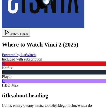
Watch Trailer
Where to Watch
Vinci 2
(
2025
)
Powered by
JustWatch
Included with subscription
N
Netflix
P
Player
H
HBO Max
title.about.heading
Cuma, emerytowany mistrz złodziejskiego fachu, wraca do