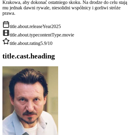
Krakowa, aby dokonać ostatniego skoku. Na drodze do celu stają
mu jednak dawni rywale, niesolidni wspólnicy i gorliwi stróże
prawa.
title.about.releaseYear
2025
title.about.type
contentType.movie
title.about.rating
5.9
/10
title.cast.heading