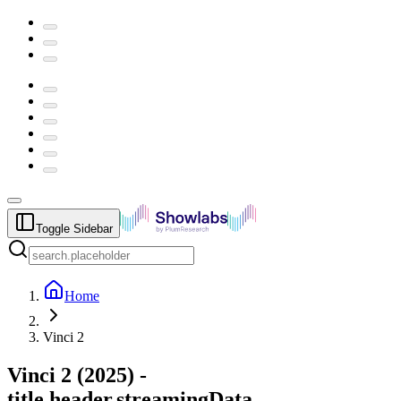
Toggle Sidebar
Home
Vinci 2
Vinci 2
(
2025
) -
title.header.streamingData