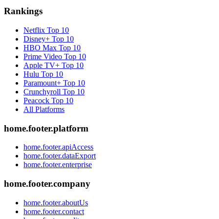
Rankings
Netflix
Top 10
Disney+
Top 10
HBO Max
Top 10
Prime Video
Top 10
Apple TV+
Top 10
Hulu
Top 10
Paramount+
Top 10
Crunchyroll
Top 10
Peacock
Top 10
All Platforms
home.footer.platform
home.footer.apiAccess
home.footer.dataExport
home.footer.enterprise
home.footer.company
home.footer.aboutUs
home.footer.contact