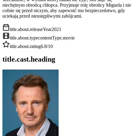
niechętnym obrońcą chłopca. Przyjmuje rolę obrońcy Miguela i nie
cofnie się przed niczym, aby zapewnić mu bezpieczeństwo, gdy
uciekają przed nieustępliwymi zabójcami.
title.about.releaseYear
2021
title.about.type
contentType.movie
title.about.rating
6.8
/10
title.cast.heading