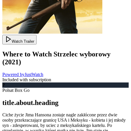
Watch Trailer
Where to Watch
Strzelec wyborowy
(
2021
)
Powered by
JustWatch
Included with subscription
P
Polsat Box Go
title.about.heading
Ciche życie Jima Hansona zostaje nagle zakłócone przez dwie
osoby przekraczające granicę USA i Meksyku - kobieta i jej młody
syn - zdesperowani, by uciec z meksykańskiego kartelu. Po
strzelaninie, w wyniku której matka nie żyje, Jim staje się