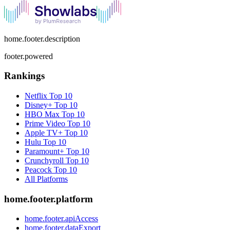
home.footer.description
footer.powered
Rankings
Netflix
Top 10
Disney+
Top 10
HBO Max
Top 10
Prime Video
Top 10
Apple TV+
Top 10
Hulu
Top 10
Paramount+
Top 10
Crunchyroll
Top 10
Peacock
Top 10
All Platforms
home.footer.platform
home.footer.apiAccess
home.footer.dataExport