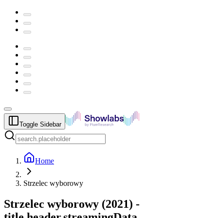
Toggle Sidebar
Home
Strzelec wyborowy
Strzelec wyborowy
(
2021
) -
title.header.streamingData