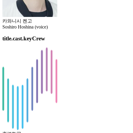
카와니시 켄고
Soshiro Hoshina (voice)
title.cast.keyCrew