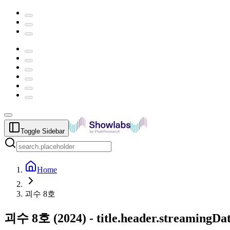
Toggle Sidebar
Home
괴수 8호
괴수 8호
(
2024
) -
title.header.streamingDa