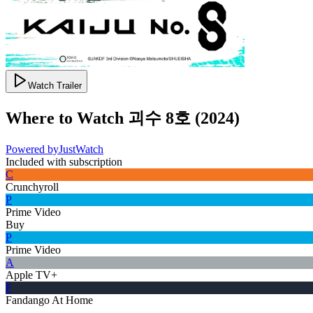
Watch Trailer
Where to Watch
괴수 8호
(
2024
)
Powered by
JustWatch
Included with subscription
C
Crunchyroll
P
Prime Video
Buy
P
Prime Video
A
Apple TV+
F
Fandango At Home