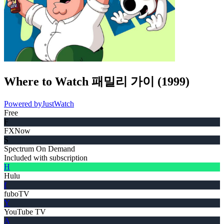
Where to Watch
패밀리 가이
(
1999
)
Powered by
JustWatch
Free
F
FXNow
S
Spectrum On Demand
Included with subscription
H
Hulu
f
fuboTV
Y
YouTube TV
A