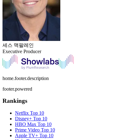
세스 맥팔레인
Executive Producer
home.footer.description
footer.powered
Rankings
Netflix
Top 10
Disney+
Top 10
HBO Max
Top 10
Prime Video
Top 10
Apple TV+
Top 10