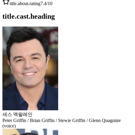
title.about.rating
7.4
/10
title.cast.heading
세스 맥팔레인
Peter Griffin / Brian Griffin / Stewie Griffin / Glenn Quagmire
(voice)