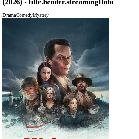
(
2026
) -
title.header.streamingData
Drama
Comedy
Mystery