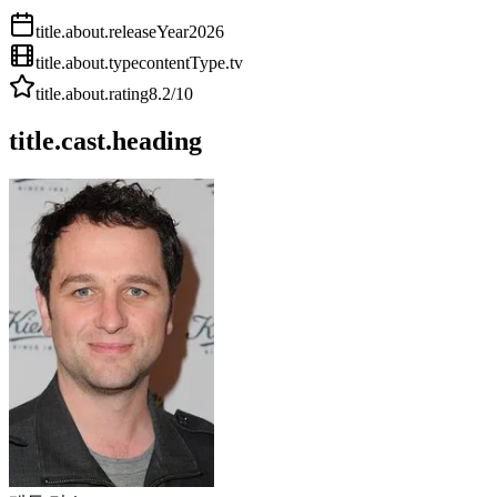
title.about.releaseYear
2026
title.about.type
contentType.tv
title.about.rating
8.2
/10
title.cast.heading