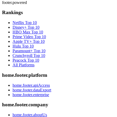
footer.powered
Rankings
Netflix
Top 10
Disney+
Top 10
HBO Max
Top 10
Prime Video
Top 10
Apple TV+
Top 10
Hulu
Top 10
Paramount+
Top 10
Crunchyroll
Top 10
Peacock
Top 10
All Platforms
home.footer.platform
home.footer.apiAccess
home.footer.dataExport
home.footer.enterprise
home.footer.company
home.footer.aboutUs