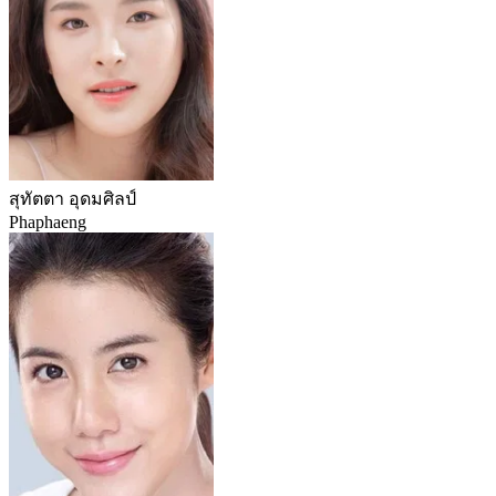
สุทัตตา อุดมศิลป์
Phaphaeng