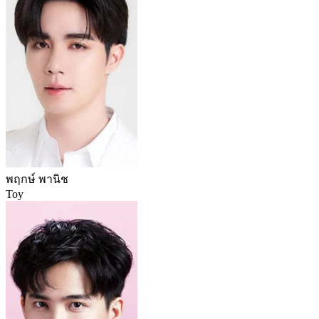
พฤกษ์ พานิช
Toy