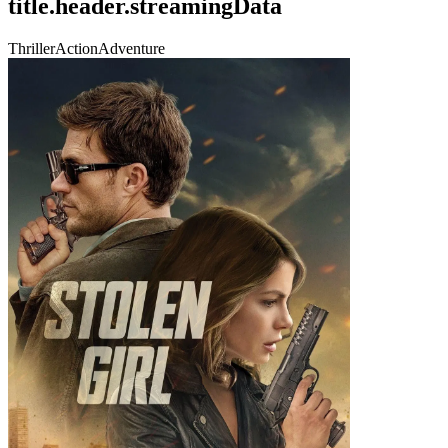
title.header.streamingData
Thriller
Action
Adventure