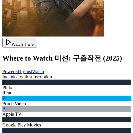
Watch Trailer
Where to Watch
미션: 구출작전
(
2025
)
Powered by
JustWatch
Included with subscription
P
Philo
Rent
P
Prime Video
A
Apple TV+
G
Google Play Movies
Y