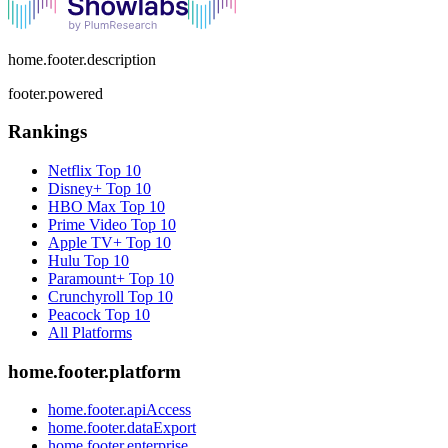
home.footer.description
footer.powered
Rankings
Netflix
Top 10
Disney+
Top 10
HBO Max
Top 10
Prime Video
Top 10
Apple TV+
Top 10
Hulu
Top 10
Paramount+
Top 10
Crunchyroll
Top 10
Peacock
Top 10
All Platforms
home.footer.platform
home.footer.apiAccess
home.footer.dataExport
home.footer.enterprise