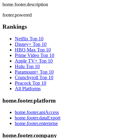
home.footer.description
footer.powered
Rankings
Netflix
Top 10
Disney+
Top 10
HBO Max
Top 10
Prime Video
Top 10
Apple TV+
Top 10
Hulu
Top 10
Paramount+
Top 10
Crunchyroll
Top 10
Peacock
Top 10
All Platforms
home.footer.platform
home.footer.apiAccess
home.footer.dataExport
home.footer.enterprise
home.footer.company