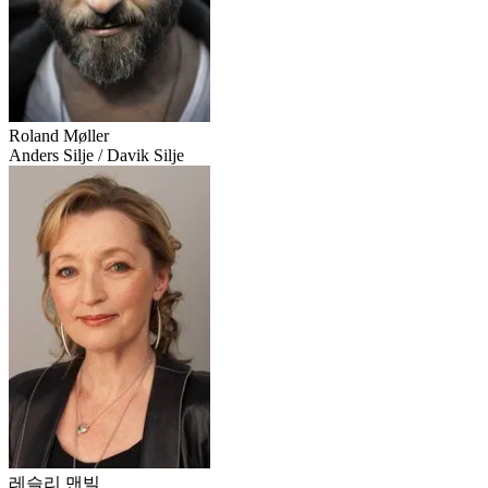
Roland Møller
Anders Silje / Davik Silje
레슬리 맨빌