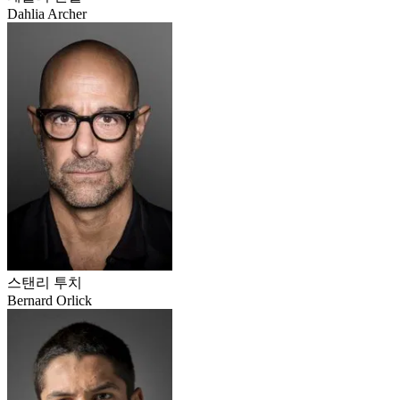
Dahlia Archer
스탠리 투치
Bernard Orlick