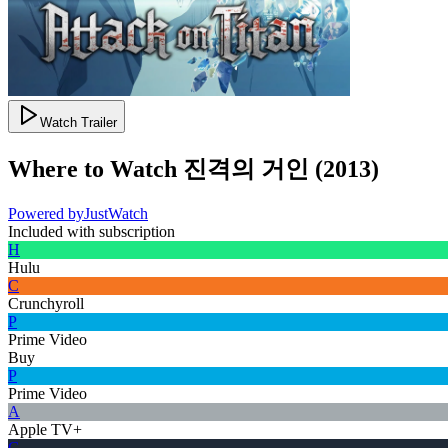
Watch Trailer
Where to Watch
진격의 거인
(
2013
)
Powered by
JustWatch
Included with subscription
H
Hulu
C
Crunchyroll
P
Prime Video
Buy
P
Prime Video
A
Apple TV+
G