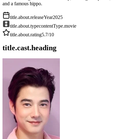
and a famous hippo.
title.about.releaseYear
2025
title.about.type
contentType.movie
title.about.rating
5.7
/10
title.cast.heading