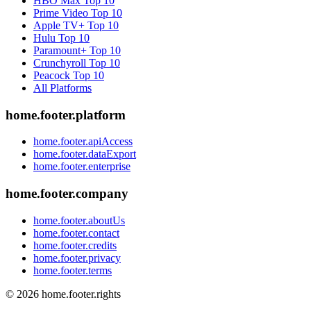
HBO Max
Top 10
Prime Video
Top 10
Apple TV+
Top 10
Hulu
Top 10
Paramount+
Top 10
Crunchyroll
Top 10
Peacock
Top 10
All Platforms
home.footer.platform
home.footer.apiAccess
home.footer.dataExport
home.footer.enterprise
home.footer.company
home.footer.aboutUs
home.footer.contact
home.footer.credits
home.footer.privacy
home.footer.terms
©
2026
home.footer.rights