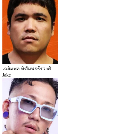
เฉลิมพล ทิฆัมพรธีรวงศ์
Jake