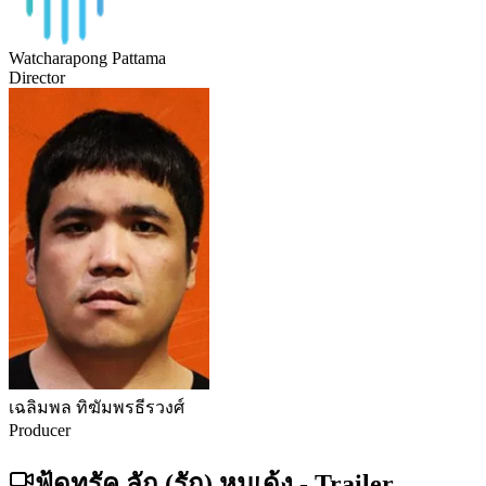
Watcharapong Pattama
Director
เฉลิมพล ทิฆัมพรธีรวงศ์
Producer
ฟู้ดทรัค ลัก (รัก) หมูเด้ง
-
Trailer