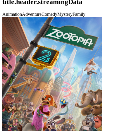
title.header.streamingData
Animation
Adventure
Comedy
Mystery
Family