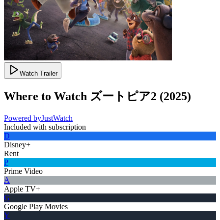
Watch Trailer
Where to Watch
ズートピア2
(
2025
)
Powered by
JustWatch
Included with subscription
D
Disney+
Rent
P
Prime Video
A
Apple TV+
G
Google Play Movies
Y