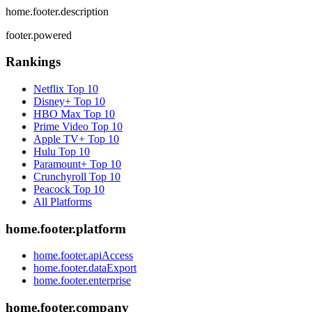
home.footer.description
footer.powered
Rankings
Netflix
Top 10
Disney+
Top 10
HBO Max
Top 10
Prime Video
Top 10
Apple TV+
Top 10
Hulu
Top 10
Paramount+
Top 10
Crunchyroll
Top 10
Peacock
Top 10
All Platforms
home.footer.platform
home.footer.apiAccess
home.footer.dataExport
home.footer.enterprise
home.footer.company