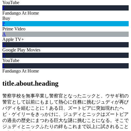
YouTube
F
Fandango At Home
Buy
P
Prime Video
A
Apple TV+
G
Google Play Movies
Y
YouTube
F
Fandango At Home
title.about.heading
警察学校を無事卒業し警察官となったニックと、ウサギ初の
警官として以前にもまして熱心に任務に挑むジュディが再び
バディを組むことに！ある日、ズートピアに突如現れたヘ
ビ・ゲイリーをきっかけに、ジュディとニックはズートピア
の過去の歴史にまつわる巨大な謎に挑むことになる。そこで
ジュディとニックふたりの絆もこれまで以上に試されること