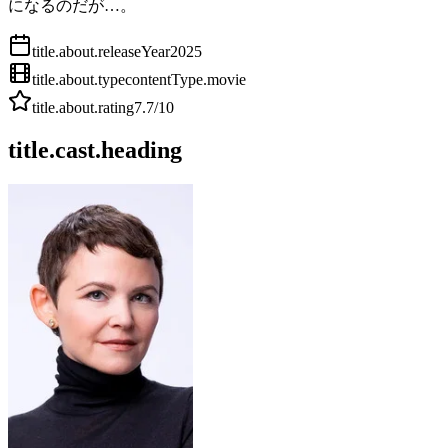
になるのだが…。
title.about.releaseYear
2025
title.about.type
contentType.movie
title.about.rating
7.7
/10
title.cast.heading