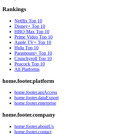
Rankings
Netflix
Top 10
Disney+
Top 10
HBO Max
Top 10
Prime Video
Top 10
Apple TV+
Top 10
Hulu
Top 10
Paramount+
Top 10
Crunchyroll
Top 10
Peacock
Top 10
All Platforms
home.footer.platform
home.footer.apiAccess
home.footer.dataExport
home.footer.enterprise
home.footer.company
home.footer.aboutUs
home.footer.contact