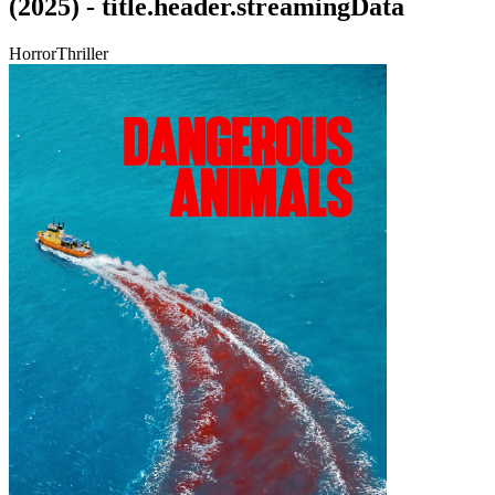
(
2025
) -
title.header.streamingData
Horror
Thriller