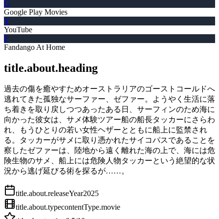
G
Google Play Movies
Y
YouTube
F
Fandango At Home
title.about.heading
過去の傷を癒やすためオーストラリアのゴーストコールドへ
逃れてきた孤独なサーファー、ゼファー。ようやく生活に落
ち着きを取り戻しつつあったある日、サーフィンのため海に
向かった彼女は、サメ体験ツアー船の船長タッカーにさらわ
れ、もうひとりの若い女性ヘザーとともに船上に監禁され
る。タッカーがサメに取り憑かれたサイコパスであることを
察したゼファーは、陸地から遠く離れた海の上で、海には危
険生物のサメ、船上には危険人物タッカーという絶望的な状
況から逃げ延びる術を探るが……。
title.about.releaseYear
2025
title.about.type
contentType.movie