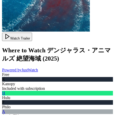
Watch Trailer
Where to Watch
デンジャラス・アニマ
ルズ 絶望海域
(
2025
)
Powered by
JustWatch
Free
K
Kanopy
Included with subscription
H
Hulu
P
Philo
A