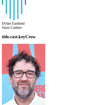
Dylan Eastland
Store Cashier
title.cast.keyCrew