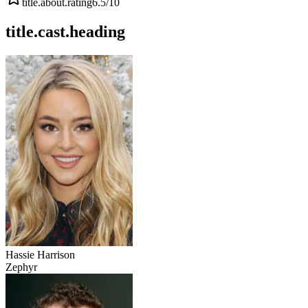
title.about.rating
6.5
/10
title.cast.heading
Hassie Harrison
Zephyr