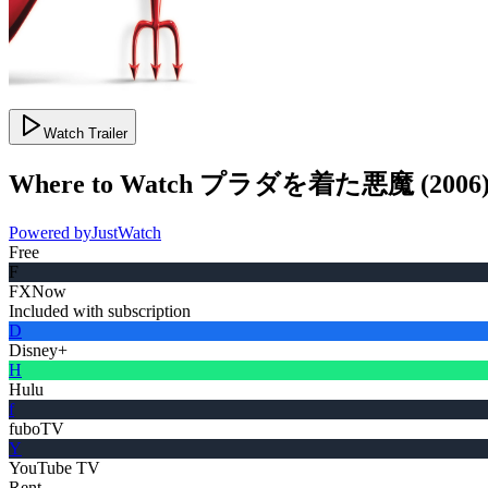
Watch Trailer
Where to Watch
プラダを着た悪魔
(
2006
Powered by
JustWatch
Free
F
FXNow
Included with subscription
D
Disney+
H
Hulu
f
fuboTV
Y
YouTube TV
Rent