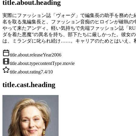
title.about.heading
実際にファッション誌「ヴォーグ」で編集長の助手を務めた
名を取る鬼編集長と、ファッション音痴のヒロインが確執の
やって来たアンディ。軽い気持ちで先端ファッション誌「RU
ダを着た悪魔”の異名を持ち、部下たちに厳しかった。彼女
は、ミランダに叱られ続け……。キャリアのためとはいえ、
title.about.releaseYear
2006
title.about.type
contentType.movie
title.about.rating
7.4
/10
title.cast.heading