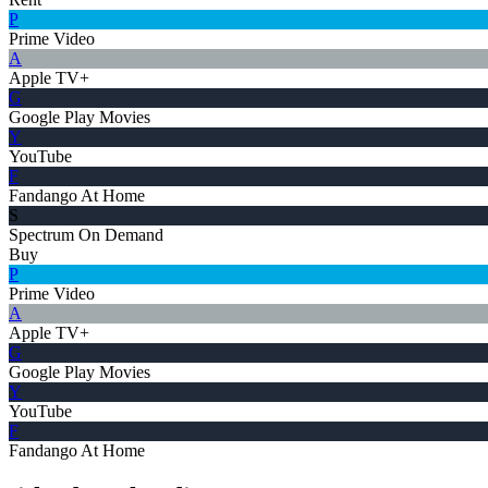
P
Prime Video
A
Apple TV+
G
Google Play Movies
Y
YouTube
F
Fandango At Home
S
Spectrum On Demand
Buy
P
Prime Video
A
Apple TV+
G
Google Play Movies
Y
YouTube
F
Fandango At Home