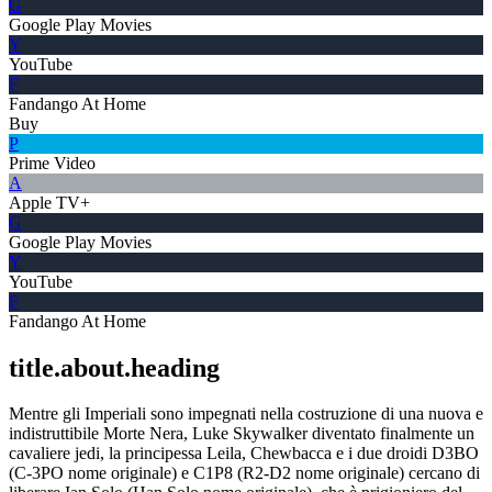
G
Google Play Movies
Y
YouTube
F
Fandango At Home
Buy
P
Prime Video
A
Apple TV+
G
Google Play Movies
Y
YouTube
F
Fandango At Home
title.about.heading
Mentre gli Imperiali sono impegnati nella costruzione di una nuova e
indistruttibile Morte Nera, Luke Skywalker diventato finalmente un
cavaliere jedi, la principessa Leila, Chewbacca e i due droidi D3BO
(C-3PO nome originale) e C1P8 (R2-D2 nome originale) cercano di