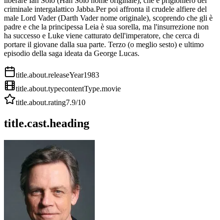
liberare Ian Solo (Han Solo nome originale), che è prigioniero del
criminale intergalattico Jabba.Per poi affronta il crudele alfiere del
male Lord Vader (Darth Vader nome originale), scoprendo che gli è
padre e che la principessa Leia è sua sorella, ma l'insurrezione non
ha successo e Luke viene catturato dell'imperatore, che cerca di
portare il giovane dalla sua parte. Terzo (o meglio sesto) e ultimo
episodio della saga ideata da George Lucas.
title.about.releaseYear
1983
title.about.type
contentType.movie
title.about.rating
7.9
/10
title.cast.heading