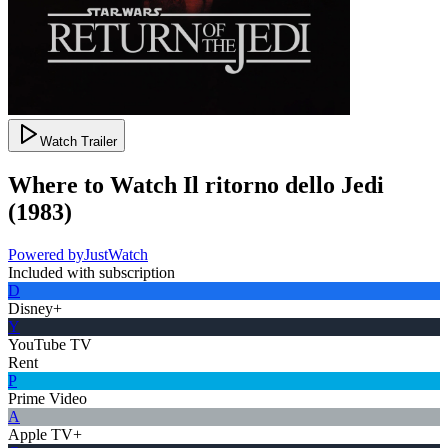
Watch Trailer
Where to Watch
Il ritorno dello Jedi
(
1983
)
Powered by
JustWatch
Included with subscription
D
Disney+
Y
YouTube TV
Rent
P
Prime Video
A
Apple TV+