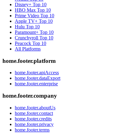
Disney+
Top 10
HBO Max
Top 10
Prime Video
Top 10
Apple TV+
Top 10
Hulu
Top 10
Paramount+
Top 10
Crunchyroll
Top 10
Peacock
Top 10
All Platforms
home.footer.platform
home.footer.apiAccess
home.footer.dataExport
home.footer.enterprise
home.footer.company
home.footer.aboutUs
home.footer.contact
home.footer.credits
home.footer.privacy
home.footer.terms