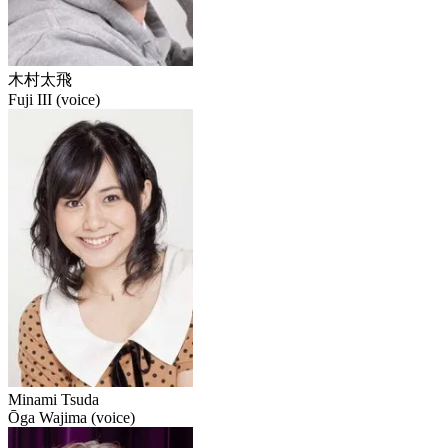
木村太飛
Fuji III (voice)
Minami Tsuda
Ōga Wajima (voice)