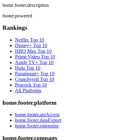
home.footer.description
footer.powered
Rankings
Netflix
Top 10
Disney+
Top 10
HBO Max
Top 10
Prime Video
Top 10
Apple TV+
Top 10
Hulu
Top 10
Paramount+
Top 10
Crunchyroll
Top 10
Peacock
Top 10
All Platforms
home.footer.platform
home.footer.apiAccess
home.footer.dataExport
home.footer.enterprise
home.footer.company