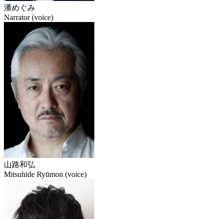
潘めぐみ
Narrator (voice)
山路和弘
Mitsuhide Ryūmon (voice)