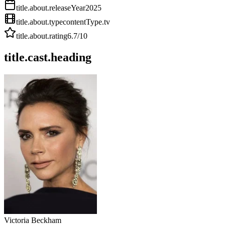
title.about.releaseYear
2025
title.about.type
contentType.tv
title.about.rating
6.7
/10
title.cast.heading
Victoria Beckham