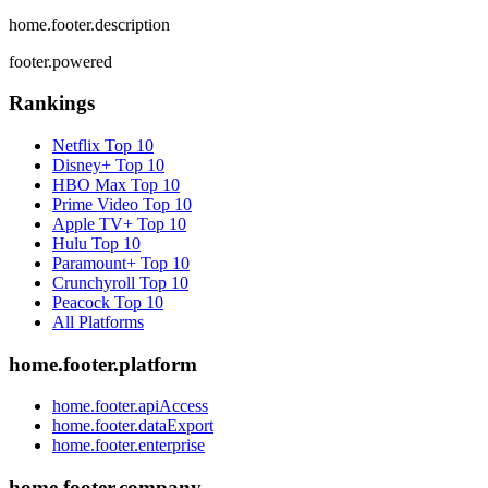
home.footer.description
footer.powered
Rankings
Netflix
Top 10
Disney+
Top 10
HBO Max
Top 10
Prime Video
Top 10
Apple TV+
Top 10
Hulu
Top 10
Paramount+
Top 10
Crunchyroll
Top 10
Peacock
Top 10
All Platforms
home.footer.platform
home.footer.apiAccess
home.footer.dataExport
home.footer.enterprise
home.footer.company