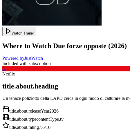
Watch Trailer
Where to Watch
Due forze opposte
(
2026
)
Powered by
JustWatch
Included with subscription
N
Netflix
title.about.heading
Un tenace poliziotto della LAPD cerca in ogni modo di catturare la men
title.about.releaseYear
2026
title.about.type
contentType.tv
title.about.rating
7.6
/10