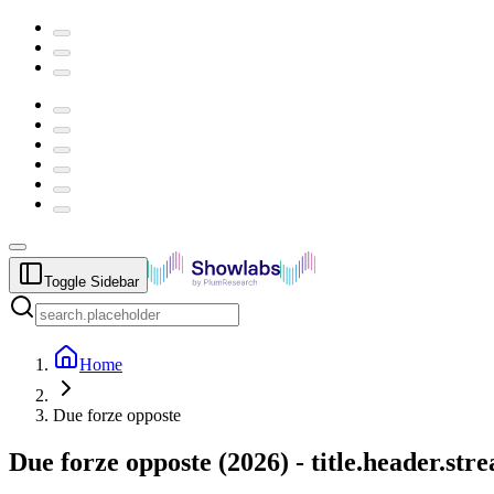
Toggle Sidebar
Home
Due forze opposte
Due forze opposte
(
2026
) -
title.header.st