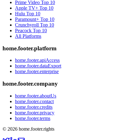
Prime Video
Top 10
Apple TV+
Top 10
Hulu
Top 10
Paramount+
Top 10
Crunchyroll
Top 10
Peacock
Top 10
All Platforms
home.footer.platform
home.footer.apiAccess
home.footer.dataExport
home.footer.enterprise
home.footer.company
home.footer.aboutUs
home.footer.contact
home.footer.credits
home.footer.privacy
home.footer.terms
©
2026
home.footer.rights