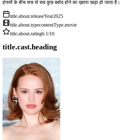
हंगामों के बीच सच से सब कुछ बर्बाद होने का ख़तरा खड़ा हो जाता है।
title.about.releaseYear
2025
title.about.type
contentType.movie
title.about.rating
6.1
/10
title.cast.heading