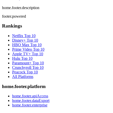
home.footer.description
footer.powered
Rankings
Netflix
Top 10
Disney+
Top 10
HBO Max
Top 10
Prime Video
Top 10
Apple TV+
Top 10
Hulu
Top 10
Paramount+
Top 10
Crunchyroll
Top 10
Peacock
Top 10
All Platforms
home.footer.platform
home.footer.apiAccess
home.footer.dataExport
home.footer.enterprise