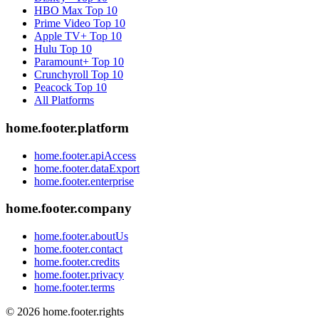
HBO Max
Top 10
Prime Video
Top 10
Apple TV+
Top 10
Hulu
Top 10
Paramount+
Top 10
Crunchyroll
Top 10
Peacock
Top 10
All Platforms
home.footer.platform
home.footer.apiAccess
home.footer.dataExport
home.footer.enterprise
home.footer.company
home.footer.aboutUs
home.footer.contact
home.footer.credits
home.footer.privacy
home.footer.terms
©
2026
home.footer.rights