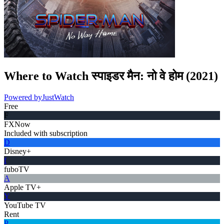
Where to Watch
स्पाइडर मैन: नो वे होम
(
2021
)
Powered by
JustWatch
Free
F
FXNow
Included with subscription
D
Disney+
f
fuboTV
A
Apple TV+
Y
YouTube TV
Rent
P