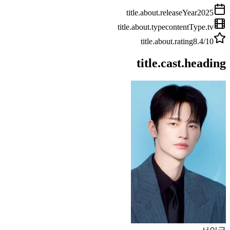
title.about.releaseYear
2025
title.about.type
contentType.tv
title.about.rating
8.4
/10
title.cast.heading