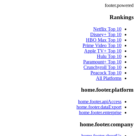
footer.powered
Rankings
Netflix
Top 10
Disney+
Top 10
HBO Max
Top 10
Prime Video
Top 10
Apple TV+
Top 10
Hulu
Top 10
Paramount+
Top 10
Crunchyroll
Top 10
Peacock
Top 10
All Platforms
home.footer.platform
home.footer.apiAccess
home.footer.dataExport
home.footer.enterprise
home.footer.company
home.footer.aboutUs